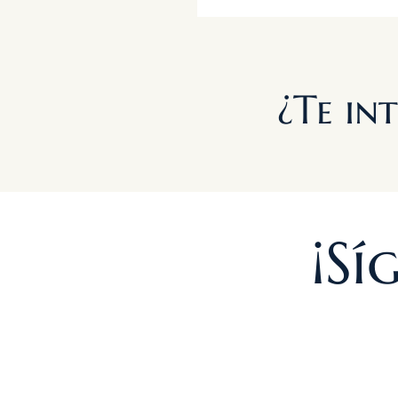
¿Te in
¡Sí