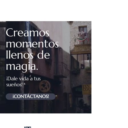
Creamos
momentos
llenos de
magia.
¡Dale vida a tus
sueños!
¡CONTÁCTANOS!